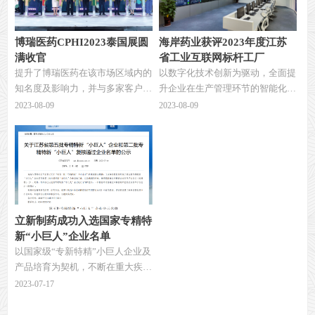
博瑞医药CPHI2023泰国展圆
海岸药业获评2023年度江苏
满收官
省工业互联网标杆工厂
提升了博瑞医药在该市场区域内的
以数字化技术创新为驱动，全面提
知名度及影响力，并与多家客户达
升企业在生产管理环节的智能化水
成了潜在合作意向。
平，促进新一代信息技术与先进制
2023-08-09
2023-08-09
造融合发展。
立新制药成功入选国家专精特
新“小巨人”企业名单
以国家级“专新特精”小巨人企业及
产品培育为契机，不断在重大疾病
领域的新药研发和产品竞争力综合
2023-07-17
提升上攻坚克难。