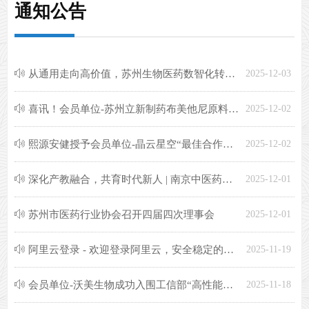
通知公告
ꂗ
从通用走向高价值，苏州生物医药数智化转型私享会圆满结束
2025-12-03
ꂗ
喜讯！会员单位-苏州立新制药布美他尼原料药国内批准上市
2025-12-02
ꂗ
熙源安健授予会员单位-晶云星空“最佳合作伙伴”奖杯， 制剂CDMO服务获高度认可
2025-12-02
ꂗ
深化产教融合，共育时代新人 | 南京中医药大学药学院赴副会长单位-苏州天灵中药饮片有限公司开展访企拓岗专项行动
2025-12-01
ꂗ
苏州市医药行业协会召开四届四次理事会
2025-12-01
ꂗ
阿里云登录 - 欢迎登录阿里云，安全稳定的云计算服务平台
2025-11-19
ꂗ
会员单位-沃美生物成功入围工信部“高性能生物反应器”揭榜单位，承担六项国家级攻关任务！
2025-11-18