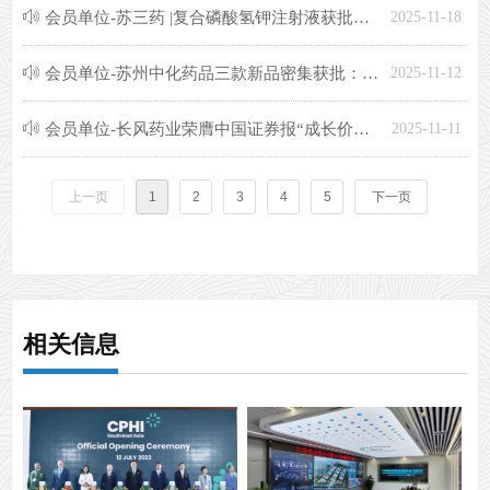
ꂗ
会员单位-苏三药 |复合磷酸氢钾注射液获批上市！
2025-11-18
ꂗ
会员单位-苏州中化药品三款新品密集获批：多管齐下，持续突破
2025-11-12
ꂗ
会员单位-长风药业荣膺中国证券报“成长价值金牛奖”，深耕吸入制剂十数载再获权威认可
2025-11-11
上一页
1
2
3
4
5
下一页
相关信息